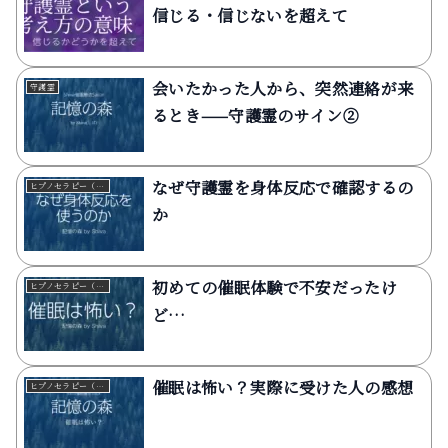
信じる・信じないを超えて
会いたかった人から、突然連絡が来
守護霊
るとき——守護霊のサイン②
なぜ守護霊を身体反応で確認するの
ヒプノセラピー（催眠療法）
か
初めての催眠体験で不安だったけ
ヒプノセラピー（催眠療法）
ど…
催眠は怖い？実際に受けた人の感想
ヒプノセラピー（催眠療法）