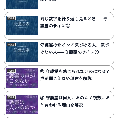
同じ数字を繰り返し見るとき——守
守護霊
護霊のサイン①
守護霊のサインに気づける人、気づ
守護霊
けない人——守護霊のサイン⑥
⑰ 守護霊を感じられないのはなぜ？
守護霊
声が聞こえない理由を解説
⑤ 守護霊は何人いるのか？複数いる
守護霊
と言われる理由を解説