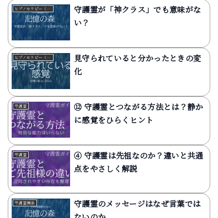
守護霊が「神クラス」でも意味がな
ヒプノセラピー（催眠療法）
い？
見守られていると分かったときの変
ヒプノセラピー（催眠療法）
化
⑫ 守護霊とつながる方法とは？静か
守護霊
に感覚をひらくヒント
④ 守護霊は先祖なのか？違いと共通
守護霊
点をやさしく解説
守護霊のメッセージはなぜ言葉では
守護霊療法
ないのか