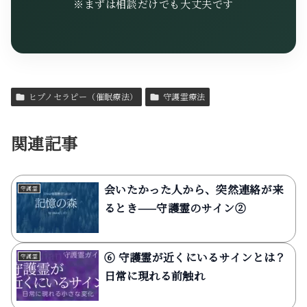
※まずは相談だけでも大丈夫です
ヒプノセラピー（催眠療法）
守護霊療法
関連記事
会いたかった人から、突然連絡が来
守護霊
るとき——守護霊のサイン②
⑥ 守護霊が近くにいるサインとは？
守護霊
日常に現れる前触れ